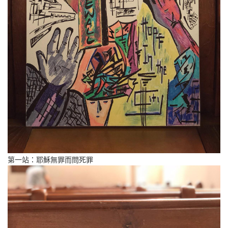
第一站：耶穌無罪而問死罪