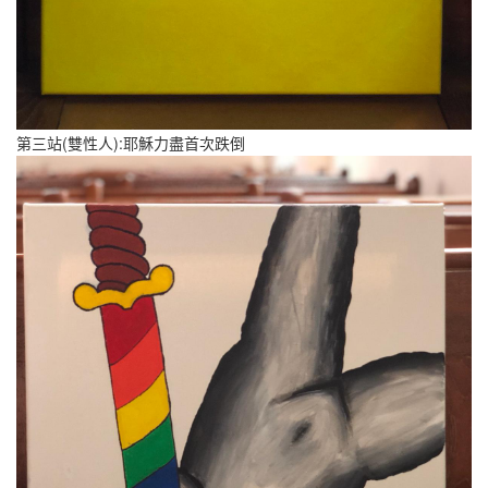
第三站(雙性人):耶穌力盡首次跌倒