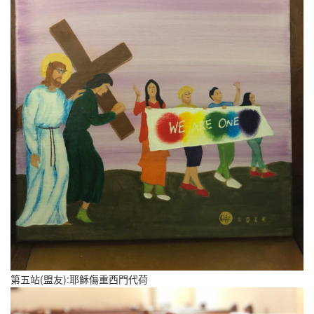
第五站(盟友):耶穌傷重西門代荷