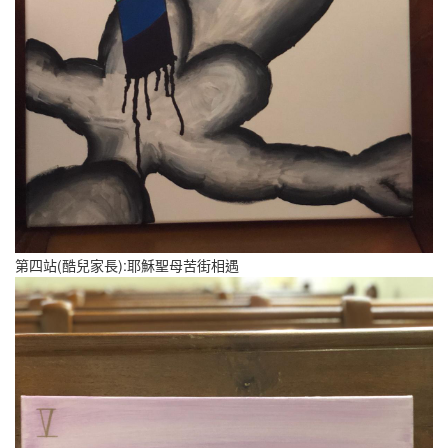
第四站(酷兒家長):耶穌聖母苦街相遇