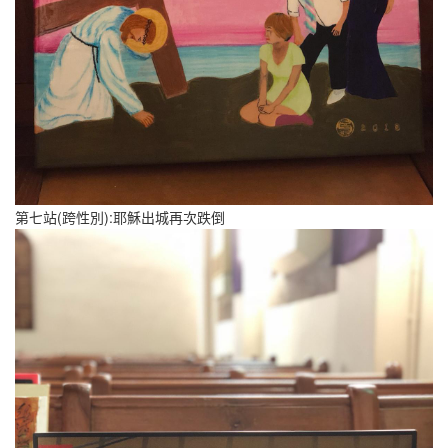
第七站(跨性別):耶穌出城再次跌倒