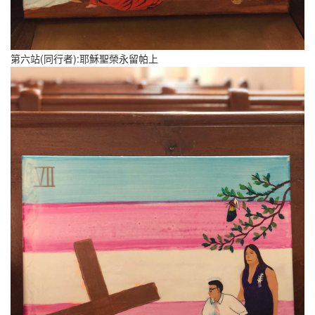
第六站(同行者):耶穌聖榮永留帕上