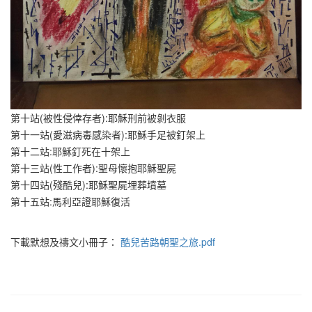
第十站(被性侵倖存者):耶穌刑前被剝衣服
第十一站(愛滋病毒感染者):耶穌手足被釘架上
第十二站:耶穌釘死在十架上
第十三站(性工作者):聖母懷抱耶穌聖屍
第十四站(殘酷兒):耶穌聖屍埋葬墳墓
第十五站:馬利亞證耶穌復活
下載默想及禱文小冊子：
酷兒苦路朝聖之旅.pdf