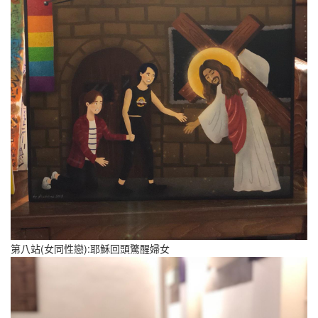
第八站(女同性戀):耶穌回頭驚醒婦女