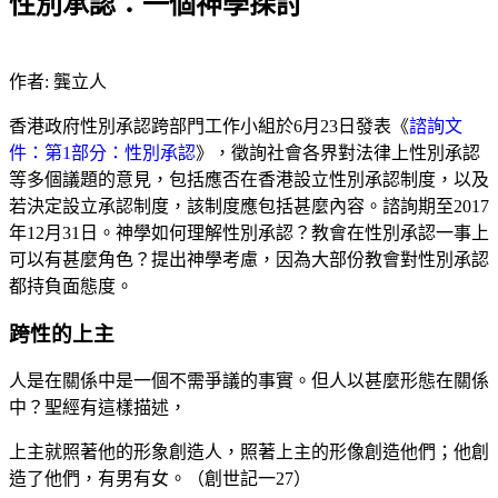
性別承認：一個神學探討
作者: 龔立人
香港政府性別承認跨部門工作小組於6月23日發表《
諮詢文
件：第1部分：性別承認
》，徵詢社會各界對法律上性別承認
等多個議題的意見，包括應否在香港設立性別承認制度，以及
若決定設立承認制度，該制度應包括甚麼內容。諮詢期至2017
年12月31日。神學如何理解性別承認？教會在性別承認一事上
可以有甚麼角色？提出神學考慮，因為大部份教會對性別承認
都持負面態度。
跨性的上主
人是在關係中是一個不需爭議的事實。但人以甚麼形態在關係
中？聖經有這樣描述，
上主就照著他的形象創造人，照著上主的形像創造他們；他創
造了他們，有男有女。（創世記一27）