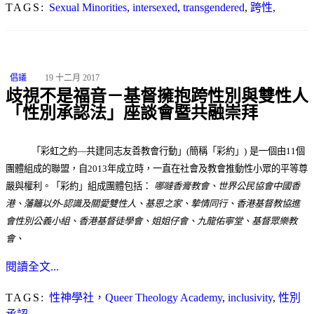
TAGS:
Sexual Minorities
,
intersexed
,
transgendered
,
跨性,
倡議
19 十二月 2017
歧視不是福音－基督擁抱跨性別與雙性人
「性別承認法」座談會暨共融崇拜
「彩虹之約—共建同志友善教會行動」
(
簡稱「彩約」
)
是一個由
11
個
團體組成的聯盟，自
2013
年成立時，一直在社會及教會推動性小眾的平等尊
嚴與權利。「彩約」組成團體包括：
哪噠香膏教會、世界公民協會中國香
港、藩籬以外
-
認識及關愛雙性人、基恩之家
、
摯情同行
、
香港基督教協進
會性別公義小組
、
香港基督徒學會
、
姐姐仔會
、
九龍佑寧堂
、
基督眾樂教
會
、
閱讀全文...
TAGS:
性神學社，Queer Theology Academy
,
inclusivity
,
性別