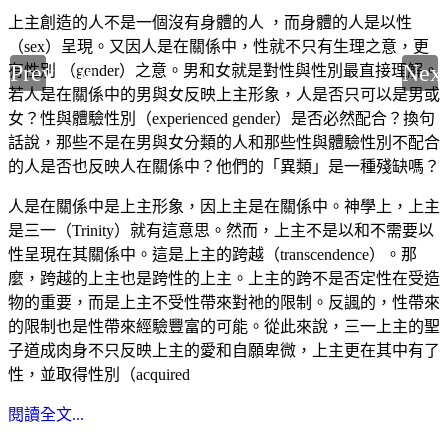
上主創造的人不是一個沒有身體的人 ，而身體的人是以性
（sex）呈現。又因人是在關係中，性就不只有生理之意，更
Previous
Nex
有性別 （gender）之意。男和女就是對性與性別最直接理解。
若人是在關係中的男與女反映上主形象，人是否只可以是男或
女？性與體驗性別（experienced gender）是否必然配合？換句
話說，那些不是在男與女分類的人和那些性與體驗性別不配合
的人是否也反映人在關係中？他們的「異類」是一種殘缺嗎？
人是在關係中是上主形象，因上主是在關係中。神學上，上主
是三一（Trinity）就有這意思。然而，上主不是以和不需要以
性呈現在其關係中。這是上主的跨越（transcendence）。那
麼，跨越的上主也是跨性的上主。上主的跨不是否定性在受造
物的重要，而是上主不受性帶來對祂的限制。反諷的，性帶來
的限制也是性帶來經驗豐富的可能。從此來說，三一上主的聖
子道成肉身不只反映上主的愛和自願卑微，上主更在其中有了
性，並取得性別（acquired
閱讀全文...