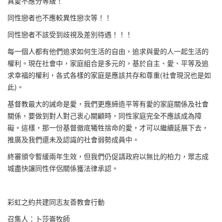
真愛不應分等級！
同性戀者也不應較異性戀次等！！
同性戀者不該受到歧視及差別待遇！！！
每一個人都有他們追求如何生活的自由，追求與愛的人一起生活的
權利。現在社會中，家庭組合是多元的，基於自主、愛、平等及追
求幸福的權利，各式各樣的家庭是應該共存和尊重(社會現況也是如
此)。
基督教最大的誡命是愛，我們更應締造平等有愛的家庭關係及社會
關係，要做到對人對己衷心關顧時，同性家庭完全不應該成為障
礙。這樣，那一份基督徹底犧牲捨命的愛，才可以繼續延展下去，
推廣及我們還未及認識的社會弱勢成員中。
終審頒令暫緩兩年生效，但我們仍促請政府以無比的柏力，眾志成
城盡快讓同性伴侶關係獲法律承認。
彩虹之約共建同志友善教會行動
召集人：卜莎崙牧師