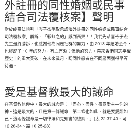
外註冊的同性婚姻或民事
結合司法覆核案】聲明
對於終審法院判「岑子杰爭取承認海外註冊的同性婚姻或民事結合
司法覆核案」勝訴，「彩虹之約」感到高興！！我們先恭喜岑子杰
先生最終勝訴，也感謝他為同志社群的努力，由 2013 年結婚至今，
也經歷了 10 年的努力，有血有淚；但他的努力，帶來香港同志平權
歷史上的重大突破，在未來歲月，盼同性戀者在不同層面獲得平等
待遇。
愛是基督教最大的誡命
在基督教信仰中，最大的誡命是：「盡心、盡性、盡意愛主—你的
神。這是最大的，且是第一條誡命。第二條也如此，就是要愛鄰如
己。這兩條誡命是一切律法和先知書的總綱。」(太 22:37-40、可
12:28-34、路 10:25-28）