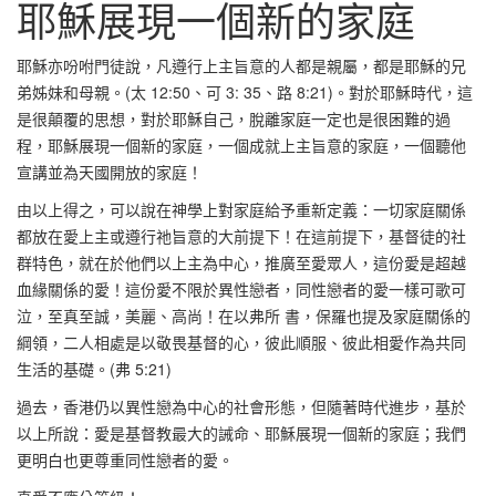
耶穌展現一個新的家庭
耶穌亦吩咐門徒說，凡遵行上主旨意的人都是親屬，都是耶穌的兄
弟姊妹和母親。(太 12:50、可 3: 35、路 8:21)。對於耶穌時代，這
是很顛覆的思想，對於耶穌自己，脫離家庭一定也是很困難的過
程，耶穌展現一個新的家庭，一個成就上主旨意的家庭，一個聽他
宣講並為天國開放的家庭！
由以上得之，可以說在神學上對家庭給予重新定義：一切家庭關係
都放在愛上主或遵行祂旨意的大前提下！在這前提下，基督徒的社
群特色，就在於他們以上主為中心，推廣至愛眾人，這份愛是超越
血緣關係的愛！這份愛不限於異性戀者，同性戀者的愛一樣可歌可
泣，至真至誠，美麗、高尚！在以弗所 書，保羅也提及家庭關係的
綱領，二人相處是以敬畏基督的心，彼此順服、彼此相愛作為共同
生活的基礎。(弗 5:21)
過去，香港仍以異性戀為中心的社會形態，但隨著時代進步，基於
以上所說：愛是基督教最大的誡命、耶穌展現一個新的家庭；我們
更明白也更尊重同性戀者的愛。