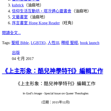
kubrick
（油麻地）
信仰生活互動坊‧塔冷通心靈書舍
（油麻地）
文藝書室
（油麻地）
序言書室 Hong Kong Reader
（旺角）
閱讀全文...
Tags:
聖經 Bible
,
LGBTIQ
,
人性III
,
釋經 聖經
,
book launch
出版
04 七月 2017
《上主形象：酷兒神學特刊》編輯工作
《
上主形象
：酷兒神學特刊》
編
輯工作
In God's Image - Special Issue on Queer Theologies
(日期：
2015
年
12
月
)