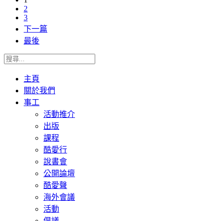
2
3
下一篇
最後
主頁
關於我們
事工
活動推介
出版
課程
酷愛行
說書會
公開論壇
酷愛聲
海外會議
活動
倡議