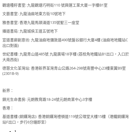
觀塘種籽書室: 九龍觀塘巧明街110 號興運工業大廈一字樓B1室
文藝書室: 九龍油麻地東方街10號地下
雅善書室: 香港九龍馬頭涌道135號聖三一座堂
播道書局: 九龍城侯王道五號地下
宣道書廊創意坊: 九龍油麻地彌敦道490號盤谷銀行大廈4樓 (油麻地地鐵站C
出口對面)
世紀書樓: 九龍青山道485號 九龍廣場18字樓 (荔枝角地鐵站B1出口，入口於
大南西街)
德慧文化荃灣站: 香港新界荃灣青山公路264-298號南豐中心23樓東翼B9室
(2301B-9)
新界：
錦光生命書房: 元朗教育路18-24號元朗商業中心3字樓
香港：
基道書樓 (銅鑼灣店): 香港銅鑼灣禮頓道119號公理堂大樓15樓（港鐵銅鑼灣
站F出口，步行6分鐘即至）
1