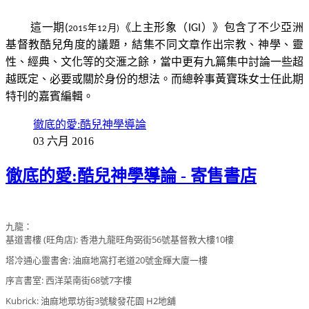
這一期(
《上主形象（
IGI
）》
包含了不少亞洲
2015
年
12
月)
基督教酷兒角度的議題，結集不同文章作出宗教、神學、靈
性、經典、文化等的交滙之餘，當中更有九篇集中討論一些
超
總幹事
越
既
定
、必要或關於
身份的想法
。而
黃寶珠女士任此期
特刊的嘉賓編輯。
徹底的愛:酷兒神學導論
03 六月 2016
徹底的愛:酷兒神學導論 - 寄售書店
九龍：
基道書樓 (旺角店): 香港九龍旺角弼街56號基督教大樓10樓
塔冷通心靈書舍: 油麻地窩打老道20號金輝大廈一樓
序言書室: 西洋菜南街68號7字樓
Kubrick: 油麻地眾坊街3號駿發花園 H2地舖