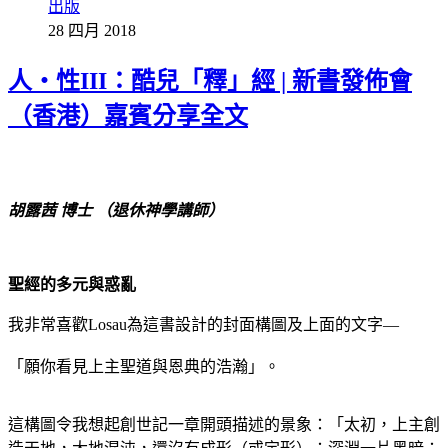
出版
28 四月 2018
人・性III：酷兒「釋」經 | 新書發佈會
（香港）嘉賓分享全文
胡露茜 博士 （退休神學講師）
聖經的多元與惑亂
我非常喜歡Losau為這書設計的封面構圖及上面的文字—
「願你看見上主聖道與恩典的浩瀚」。
這構圖令我想起創世記一章開頭描述的景象：「太初，上主創