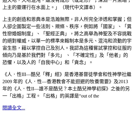
造天地，大地混沌，還沒有成形（或定形）；深淵一片黑暗；
上主的靈運行在水面上。」（現代中文譯本）。
上主的創造和恩典本是浩瀚無際，非人所完全滲透和掌握；但
人卻企圖製定一些法則、規條、秩序，例如將「國家」、「異
性戀婚姻制度」、「聖經正典」，將之高舉為神聖及不容挑戰
的絕對權威，以單一的標準來轄制本是多元、混沌和流動的宇
宙生態，藉以掌控自己及別人。我認為這種嘗試掌控和征服的
傾向乃是基於我們對「多元」 、「不確定性」及「他者」的
恐懼，以及人的「自我中心」和「貪念」。
《人．性III—酷兒「釋」經》是香港基督徒學會和性神學社繼
2009 年的《人．性—香港教會不能迴避的牧養需要》及2013
年的《人．性II—誰不是酷兒？本土酷兒神學初探》之後的另
一「出格」工程。「出格」的英譯是“out of the
閱讀全文...