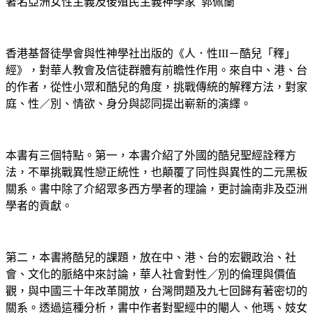
著名亞洲女性主義及後殖民主義神學家 郭佩蘭
香港基督徒學會與性神學社出版的《人．性III－酷兒「釋」
經》，對華人教會及信徒群體有前瞻性作用。來自中、港、台
的作者，從性小眾和酷兒的角度，挑戰傳統的解釋方法，對家
庭、性／別、情欲、身分與認同提出嶄新的演繹。
本書有三個特點。第一，本書介紹了外國的酷兒聖經詮釋方
法，不單挑戰異性戀正統性，也顛覆了同性與異性的二元黑板
關系。書中除了介紹眾多西方學者的理論，更討論南非及亞洲
學者的貢獻。
第二，本書將酷兒的課題，放在中、港、台的宏觀政治、社
會、文化的脈絡中來討論，華人社會對性／別的倫理與價值
觀，與中國三十年改革開放，台灣問題及九七回歸有著密切的
關系。透過這種分析，書中作者對聖經中的閹人、他瑪、妓女